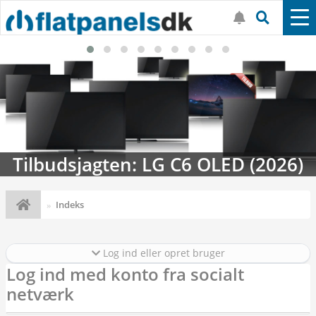
Tilbudsjagten: LG C6 OLED (2026)
Indeks
Log ind eller opret bruger
Log ind med konto fra socialt
netværk