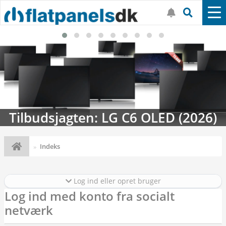
Tilbudsjagten: LG C6 OLED (2026)
Indeks
Log ind eller opret bruger
Log ind med konto fra socialt
netværk