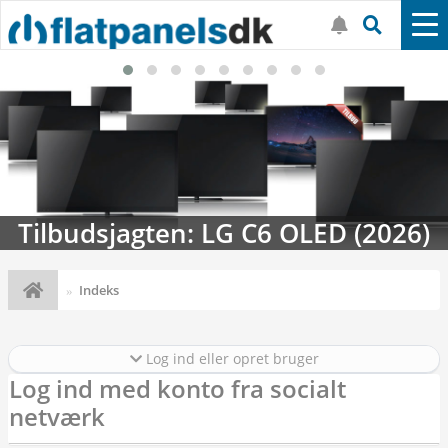
Tilbudsjagten: LG C6 OLED (2026)
Indeks
Log ind eller opret bruger
Log ind med konto fra socialt
netværk