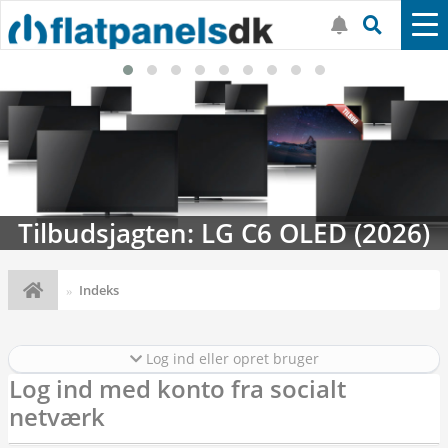
Tilbudsjagten: LG C6 OLED (2026)
Indeks
Log ind eller opret bruger
Log ind med konto fra socialt
netværk