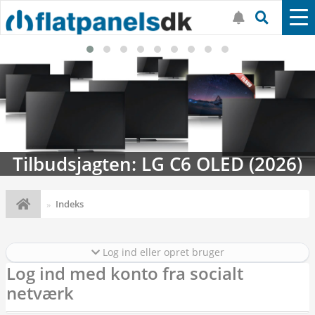
Tilbudsjagten: LG C6 OLED (2026)
Indeks
Log ind eller opret bruger
Log ind med konto fra socialt
netværk