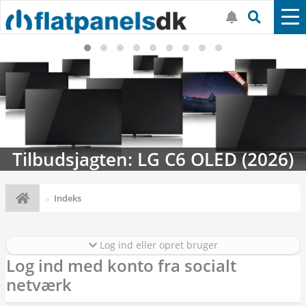
Tilbudsjagten: LG C6 OLED (2026)
Indeks
Log ind eller opret bruger
Log ind med konto fra socialt
netværk