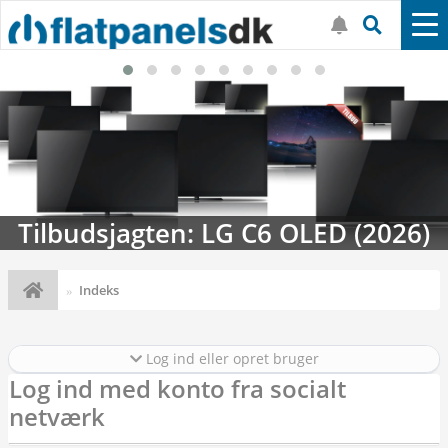
Tilbudsjagten: LG C6 OLED (2026)
Indeks
Log ind eller opret bruger
Log ind med konto fra socialt
netværk