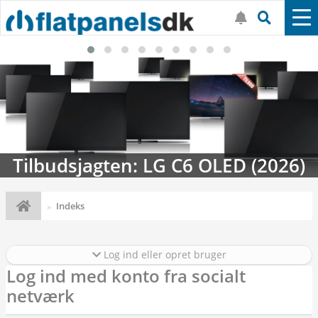
Tilbudsjagten: LG C6 OLED (2026)
Indeks
Log ind eller opret bruger
Log ind med konto fra socialt
netværk