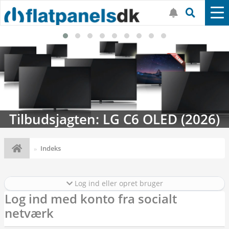
Tilbudsjagten: LG C6 OLED (2026)
Indeks
Log ind eller opret bruger
Log ind med konto fra socialt
netværk