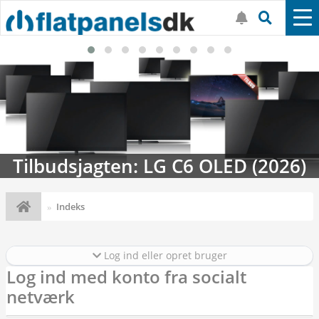
Tilbudsjagten: LG C6 OLED (2026)
Indeks
Log ind eller opret bruger
Log ind med konto fra socialt
netværk