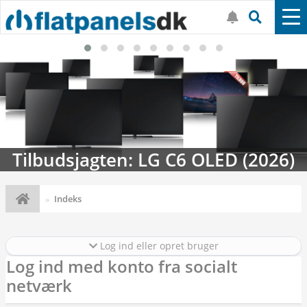
Tilbudsjagten: LG C6 OLED (2026)
Indeks
Log ind eller opret bruger
Log ind med konto fra socialt
netværk