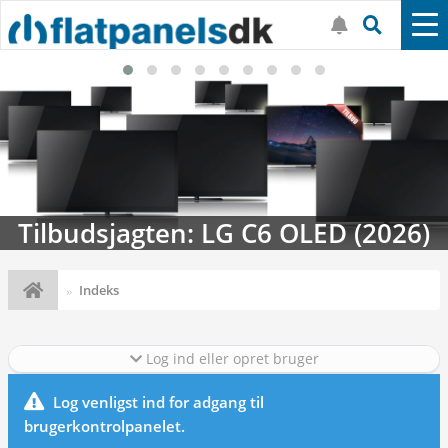
Tilbudsjagten: LG C6 OLED (2026)
Indeks
Log ind eller opret bruger
Log venligst ind for adgang til
brugerkontrolpanelet.