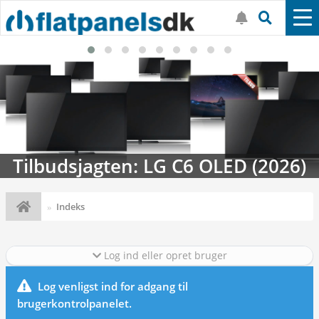
Tilbudsjagten: LG C6 OLED (2026)
Indeks
Log ind eller opret bruger
Log venligst ind for adgang til
brugerkontrolpanelet.