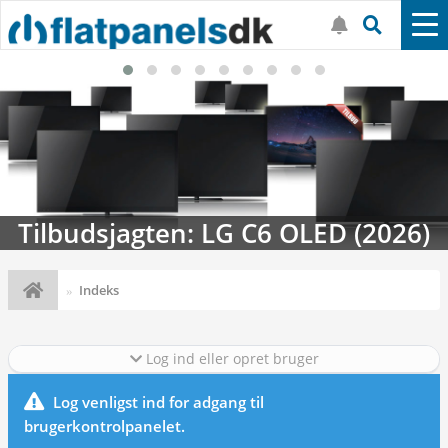
Tilbudsjagten: LG C6 OLED (2026)
Indeks
Log ind eller opret bruger
Log venligst ind for adgang til
brugerkontrolpanelet.