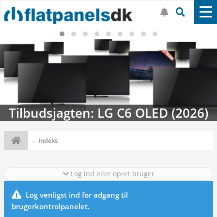
Tilbudsjagten: LG C6 OLED (2026)
Indeks
Log ind eller opret bruger
Log venligst ind for adgang til
brugerkontrolpanelet.