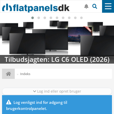
Tilbudsjagten: LG C6 OLED (2026)
Indeks
Log ind eller opret bruger
Log venligst ind for adgang til
brugerkontrolpanelet.