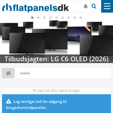
Tilbudsjagten: LG C6 OLED (2026)
Indeks
Log ind eller opret bruger
Log venligst ind for adgang til
brugerkontrolpanelet.