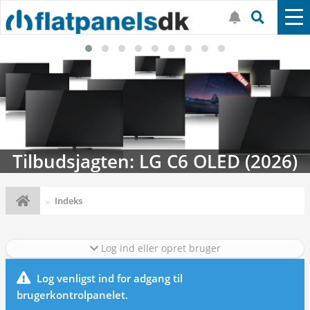
Tilbudsjagten: LG C6 OLED (2026)
Indeks
Log ind eller opret bruger
Log venligst ind for adgang til
brugerkontrolpanelet.