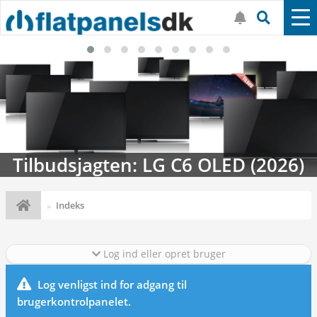
Tilbudsjagten: LG C6 OLED (2026)
Indeks
Log ind eller opret bruger
Log venligst ind for adgang til
brugerkontrolpanelet.