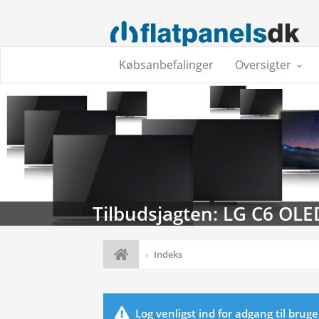
Købsanbefalinger
Oversigter
Tilbudsjagten: LG C6 OLE
Indeks
Log venligst ind for adgang til brug