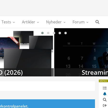
Tests
Artikler
Nyheder
Forum
D (2026)
Streamin
MENU
erkontrolpanelet.