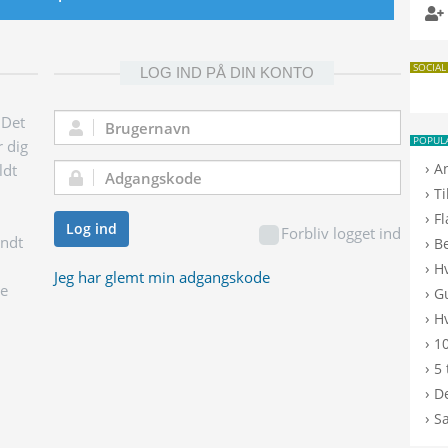
SOCIAL
LOG IND PÅ DIN KONTO
 Det
Brugernavn:
POPUL
r dig
›
A
ldt
Adgangskode:
›
T
›
F
Log ind
Forbliv logget ind
endt
›
B
›
H
Jeg har glemt min adgangskode
ge
›
G
›
Hv
›
10
›
5 
›
De
›
S