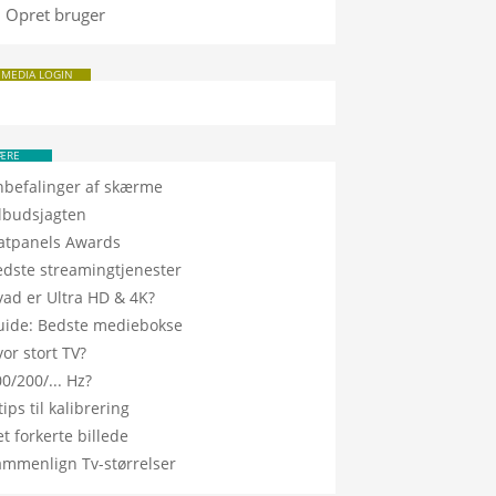
Opret bruger
 MEDIA LOGIN
ÆRE
nbefalinger af skærme
ilbudsjagten
latpanels Awards
edste streamingtjenester
vad er Ultra HD & 4K?
uide: Bedste mediebokse
or stort TV?
0/200/... Hz?
tips til kalibrering
t forkerte billede
ammenlign Tv-størrelser