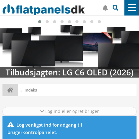
Tilbudsjagten: LG C6 OLED (2026)
Indeks
Log ind eller opret bruger
Log venligst ind for adgang til
brugerkontrolpanelet.