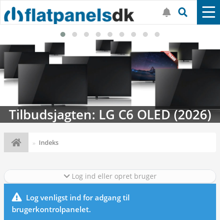
Tilbudsjagten: LG C6 OLED (2026)
Indeks
Log ind eller opret bruger
Log venligst ind for adgang til
brugerkontrolpanelet.