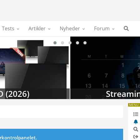
Tests
Artikler
Nyheder
Forum
D (2026)
Streamin
MENU
erkontrolpanelet.