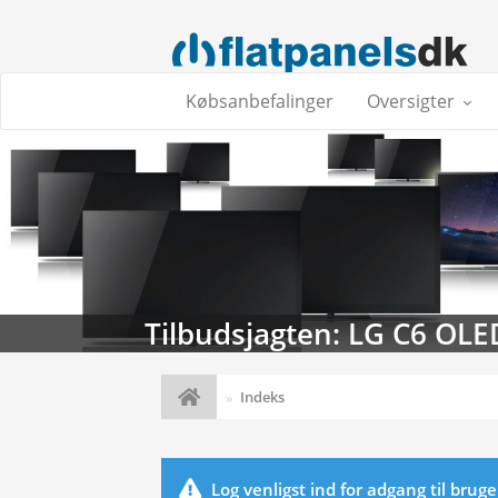
Købsanbefalinger
Oversigter
Tilbudsjagten: LG C6 OLE
Indeks
Log venligst ind for adgang til brug