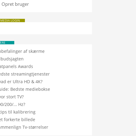
Opret bruger
 MEDIA LOGIN
ÆRE
nbefalinger af skærme
ilbudsjagten
latpanels Awards
edste streamingtjenester
vad er Ultra HD & 4K?
uide: Bedste mediebokse
or stort TV?
0/200/... Hz?
tips til kalibrering
t forkerte billede
ammenlign Tv-størrelser