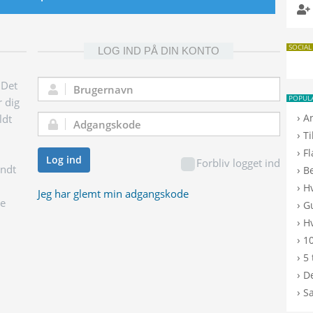
SOCIAL
LOG IND PÅ DIN KONTO
 Det
Brugernavn:
POPUL
r dig
›
A
ldt
Adgangskode:
›
T
›
F
Log ind
Forbliv logget ind
endt
›
B
›
H
Jeg har glemt min adgangskode
ge
›
G
›
Hv
›
10
›
5 
›
De
›
S