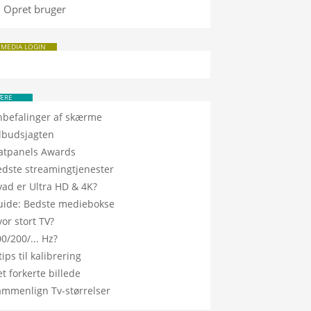
Opret bruger
 MEDIA LOGIN
ÆRE
nbefalinger af skærme
ilbudsjagten
latpanels Awards
edste streamingtjenester
vad er Ultra HD & 4K?
uide: Bedste mediebokse
or stort TV?
0/200/... Hz?
tips til kalibrering
t forkerte billede
ammenlign Tv-størrelser