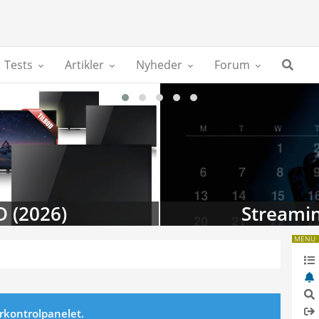
Tests
Artikler
Nyheder
Forum
D (2026)
Streamin
MENU
erkontrolpanelet.