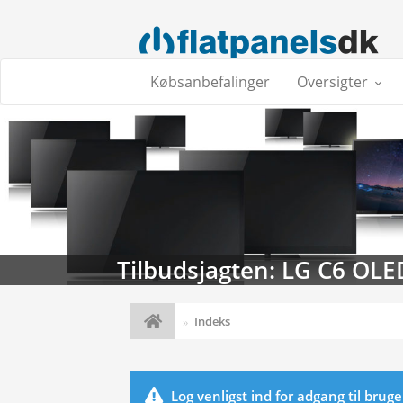
Købsanbefalinger
Oversigter
Tilbudsjagten: LG C6 OLE
Indeks
Log venligst ind for adgang til brug