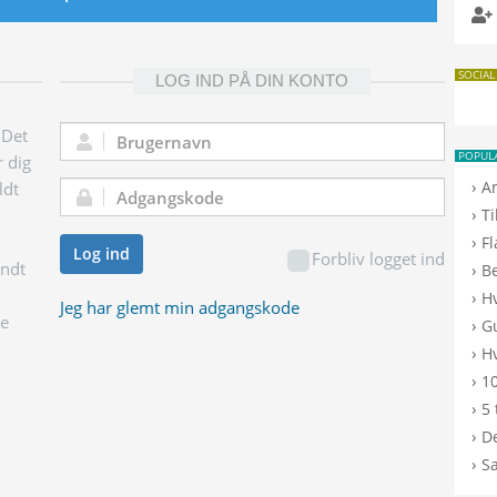
SOCIAL
LOG IND PÅ DIN KONTO
 Det
Brugernavn:
POPUL
r dig
›
A
ldt
Adgangskode:
›
T
›
F
Log ind
Forbliv logget ind
endt
›
B
›
H
Jeg har glemt min adgangskode
ge
›
G
›
Hv
›
10
›
5 
›
De
›
S