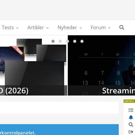
Tests
Artikler
Nyheder
Forum
D (2026)
Streamin
MENU
erkontrolpanelet.