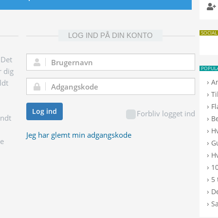
SOCIAL
LOG IND PÅ DIN KONTO
 Det
Brugernavn:
POPUL
r dig
›
A
ldt
Adgangskode:
›
T
›
F
Log ind
Forbliv logget ind
endt
›
B
›
H
Jeg har glemt min adgangskode
ge
›
G
›
Hv
›
10
›
5 
›
De
›
S