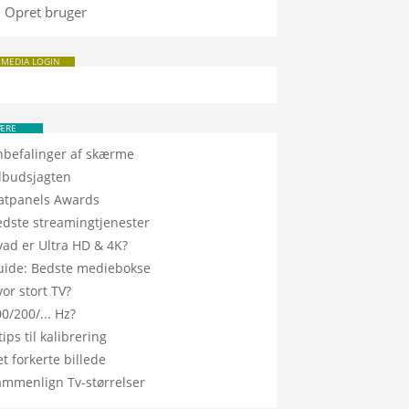
Opret bruger
 MEDIA LOGIN
ÆRE
nbefalinger af skærme
ilbudsjagten
latpanels Awards
edste streamingtjenester
vad er Ultra HD & 4K?
uide: Bedste mediebokse
or stort TV?
0/200/... Hz?
tips til kalibrering
t forkerte billede
ammenlign Tv-størrelser