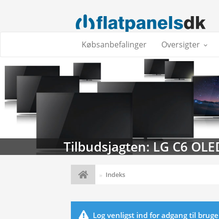
Købsanbefalinger
Oversigter
Tilbudsjagten: LG C6 OLE
Indeks
Log venligst ind for adgang til brug