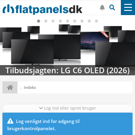
Tilbudsjagten: LG C6 OLED (2026)
Indeks
Log ind eller opret bruger
Log venligst ind for adgang til
brugerkontrolpanelet.