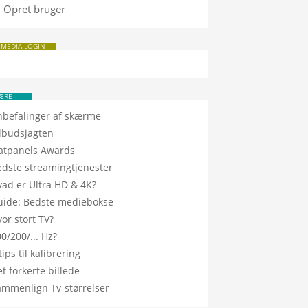
Opret bruger
 MEDIA LOGIN
ÆRE
nbefalinger af skærme
ilbudsjagten
latpanels Awards
edste streamingtjenester
vad er Ultra HD & 4K?
uide: Bedste mediebokse
or stort TV?
0/200/... Hz?
tips til kalibrering
t forkerte billede
ammenlign Tv-størrelser