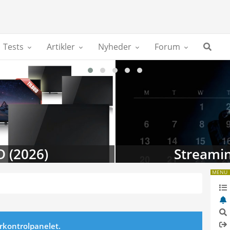
Tests
Artikler
Nyheder
Forum
D (2026)
Streamin
MENU
erkontrolpanelet.