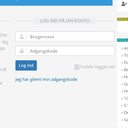
SOCIAL
LOG IND PÅ DIN KONTO
 Det
Brugernavn:
POPUL
r dig
›
A
ldt
Adgangskode:
›
T
›
F
Log ind
Forbliv logget ind
endt
›
B
›
H
Jeg har glemt min adgangskode
ge
›
G
›
Hv
›
10
›
5 
›
De
›
S