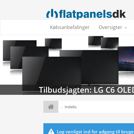
Købsanbefalinger
Oversigter
Tilbudsjagten: LG C6 OLE
Indeks
Log venligst ind for adgang til brug