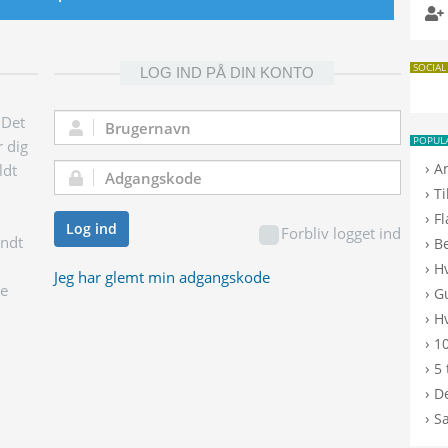
SOCIAL
LOG IND PÅ DIN KONTO
 Det
Brugernavn:
POPUL
r dig
›
A
ldt
Adgangskode:
›
T
›
F
Log ind
Forbliv logget ind
endt
›
B
›
H
Jeg har glemt min adgangskode
ge
›
G
›
Hv
›
10
›
5 
›
De
›
S