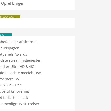
Opret bruger
 MEDIA LOGIN
ÆRE
nbefalinger af skærme
ilbudsjagten
latpanels Awards
edste streamingtjenester
vad er Ultra HD & 4K?
uide: Bedste mediebokse
or stort TV?
0/200/... Hz?
tips til kalibrering
t forkerte billede
ammenlign Tv-størrelser