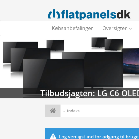
Købsanbefalinger
Oversigter
Tilbudsjagten: LG C6 OLE
Indeks
Log venligst ind for adgang til brug