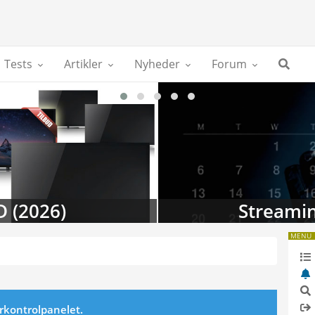
Tests
Artikler
Nyheder
Forum
D (2026)
Streamin
MENU
erkontrolpanelet.