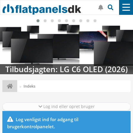
Tilbudsjagten: LG C6 OLED (2026)
Indeks
Log ind eller opret bruger
Log venligst ind for adgang til
brugerkontrolpanelet.