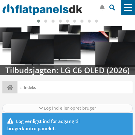
Tilbudsjagten: LG C6 OLED (2026)
Indeks
Log ind eller opret bruger
Log venligst ind for adgang til
brugerkontrolpanelet.