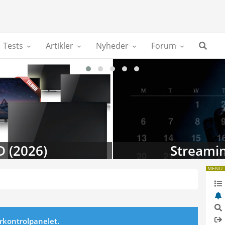
Tests
Artikler
Nyheder
Forum
D (2026)
Streamin
MENU
erkontrolpanelet.