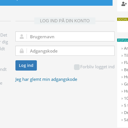
SOCIAL
LOG IND PÅ DIN KONTO
 Det
Brugernavn:
POPUL
r dig
›
A
ldt
Adgangskode:
›
T
›
F
Log ind
Forbliv logget ind
endt
›
B
›
H
Jeg har glemt min adgangskode
ge
›
G
›
Hv
›
10
›
5 
›
De
›
S