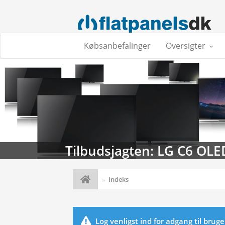
Købsanbefalinger
Oversigter
Tilbudsjagten: LG C6 OLE
Indeks
Log venligst ind for adgang til brug