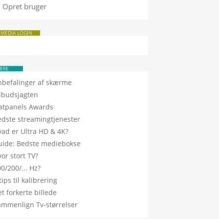
Opret bruger
 MEDIA LOGIN
ÆRE
nbefalinger af skærme
ilbudsjagten
latpanels Awards
edste streamingtjenester
vad er Ultra HD & 4K?
uide: Bedste mediebokse
or stort TV?
0/200/... Hz?
tips til kalibrering
t forkerte billede
ammenlign Tv-størrelser