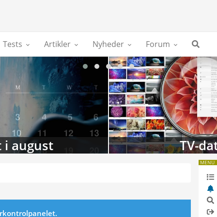
Tests
Artikler
Nyheder
Forum
 i august
TV-da
MENU
erkontrolpanelet.