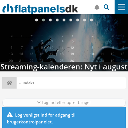
Streaming-kalenderen: Nyt i august
Indeks
Log ind eller opret bruger
Log venligst ind for adgang til
brugerkontrolpanelet.