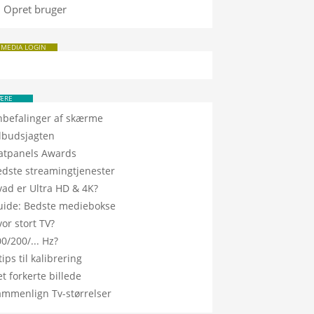
Opret bruger
 MEDIA LOGIN
ÆRE
nbefalinger af skærme
ilbudsjagten
latpanels Awards
edste streamingtjenester
vad er Ultra HD & 4K?
uide: Bedste mediebokse
or stort TV?
0/200/... Hz?
tips til kalibrering
t forkerte billede
ammenlign Tv-størrelser