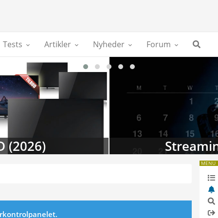
Tests
Artikler
Nyheder
Forum
D (2026)
Streamin
MENU
erkontrolpanelet.