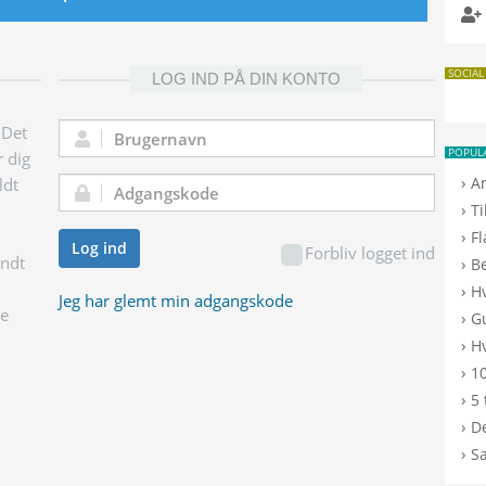
SOCIAL
LOG IND PÅ DIN KONTO
 Det
Brugernavn:
POPUL
r dig
›
A
ldt
Adgangskode:
›
T
›
F
Log ind
Forbliv logget ind
endt
›
B
›
H
Jeg har glemt min adgangskode
ge
›
G
›
Hv
›
10
›
5 
›
De
›
S