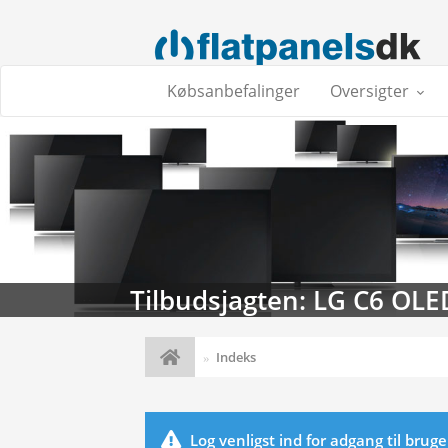
Købsanbefalinger
Oversigter
Tilbudsjagten: LG C6 OLE
Indeks
Log venligst ind for adgang til brug