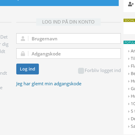
SOCIAL
LOG IND PÅ DIN KONTO
 Det
Brugernavn:
POPUL
r dig
›
A
ldt
Adgangskode:
›
T
›
F
Log ind
Forbliv logget ind
endt
›
B
›
H
Jeg har glemt min adgangskode
ge
›
G
›
Hv
›
10
›
5 
›
De
›
S