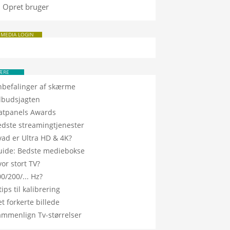
Opret bruger
 MEDIA LOGIN
ÆRE
nbefalinger af skærme
ilbudsjagten
latpanels Awards
edste streamingtjenester
vad er Ultra HD & 4K?
uide: Bedste mediebokse
or stort TV?
0/200/... Hz?
tips til kalibrering
t forkerte billede
ammenlign Tv-størrelser