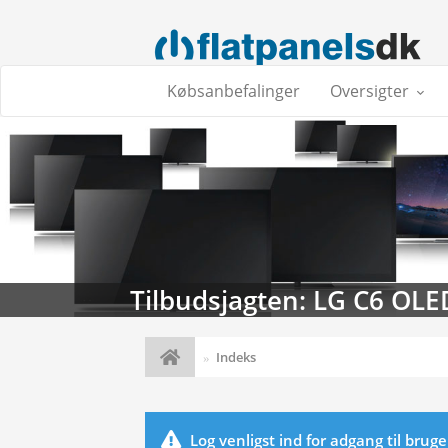
Købsanbefalinger
Oversigter
Tilbudsjagten: LG C6 OLE
Indeks
Log venligst ind for adgang til brug