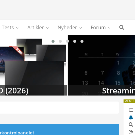
Tests
Artikler
Nyheder
Forum
D (2026)
Streamin
MENU
erkontrolpanelet.