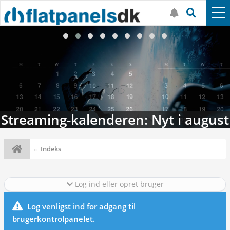
Streaming-kalenderen: Nyt i august
Indeks
Log ind eller opret bruger
Log venligst ind for adgang til
brugerkontrolpanelet.