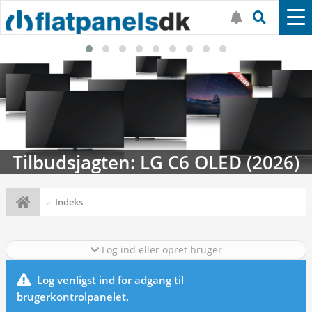
Tilbudsjagten: LG C6 OLED (2026)
Indeks
Log ind eller opret bruger
Log venligst ind for adgang til
brugerkontrolpanelet.