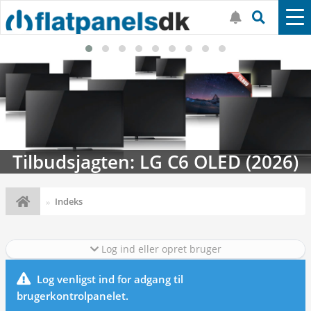
Tilbudsjagten: LG C6 OLED (2026)
Indeks
Log ind eller opret bruger
Log venligst ind for adgang til
brugerkontrolpanelet.