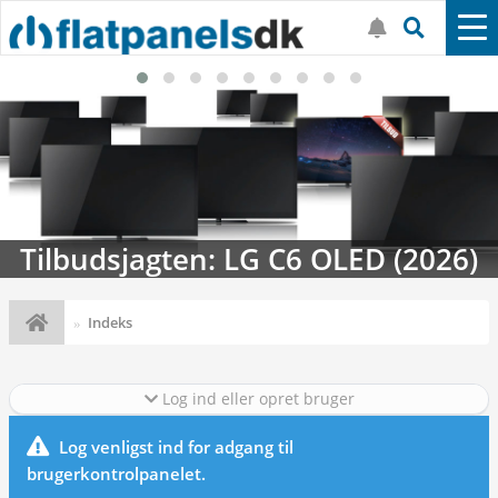
Tilbudsjagten: LG C6 OLED (2026)
Indeks
Log ind eller opret bruger
Log venligst ind for adgang til
brugerkontrolpanelet.