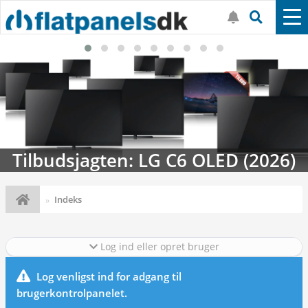
Tilbudsjagten: LG C6 OLED (2026)
Indeks
Log ind eller opret bruger
Log venligst ind for adgang til
brugerkontrolpanelet.