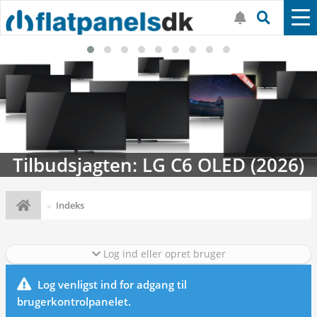
Tilbudsjagten: LG C6 OLED (2026)
Indeks
Log ind eller opret bruger
Log venligst ind for adgang til
brugerkontrolpanelet.