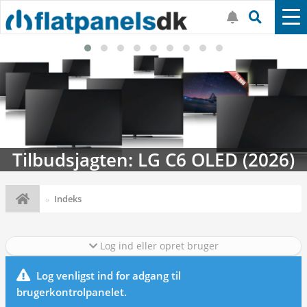
Tilbudsjagten: LG C6 OLED (2026)
Indeks
Log ind eller opret bruger
Log venligst ind for adgang til
brugerkontrolpanelet.