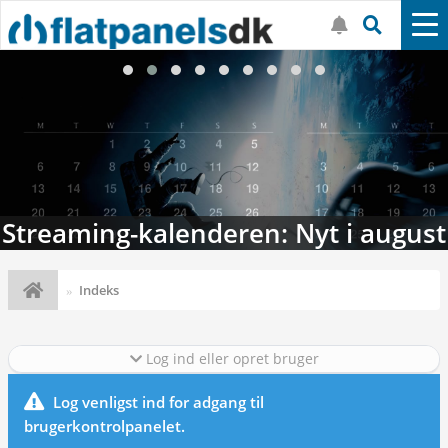
Streaming-kalenderen: Nyt i august
Indeks
Log ind eller opret bruger
Log venligst ind for adgang til
brugerkontrolpanelet.