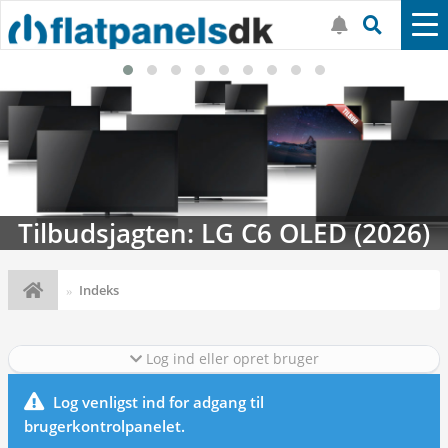
Tilbudsjagten: LG C6 OLED (2026)
Indeks
Log ind eller opret bruger
Log venligst ind for adgang til
brugerkontrolpanelet.