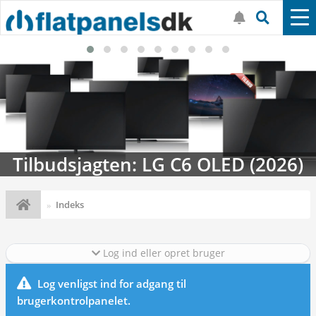
Tilbudsjagten: LG C6 OLED (2026)
Indeks
Log ind eller opret bruger
Log venligst ind for adgang til
brugerkontrolpanelet.