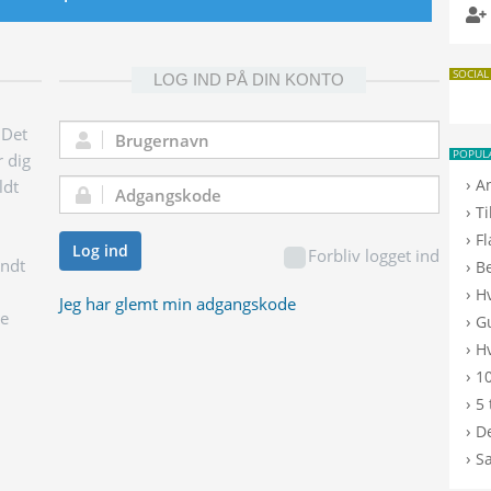
SOCIAL
LOG IND PÅ DIN KONTO
 Det
Brugernavn:
POPUL
r dig
›
A
ldt
Adgangskode:
›
T
›
F
Log ind
Forbliv logget ind
endt
›
B
›
H
Jeg har glemt min adgangskode
ge
›
G
›
Hv
›
10
›
5 
›
De
›
S