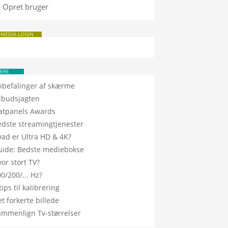
Opret bruger
 MEDIA LOGIN
ÆRE
nbefalinger af skærme
ilbudsjagten
latpanels Awards
edste streamingtjenester
vad er Ultra HD & 4K?
uide: Bedste mediebokse
or stort TV?
0/200/... Hz?
tips til kalibrering
t forkerte billede
ammenlign Tv-størrelser