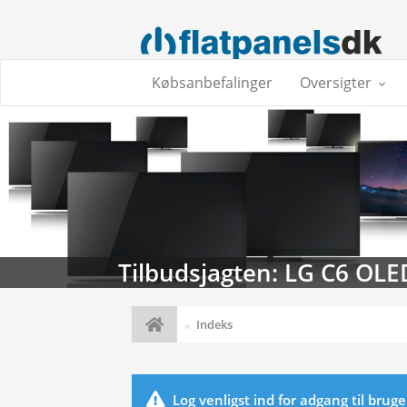
Købsanbefalinger
Oversigter
Tilbudsjagten: LG C6 OLE
Indeks
Log venligst ind for adgang til brug