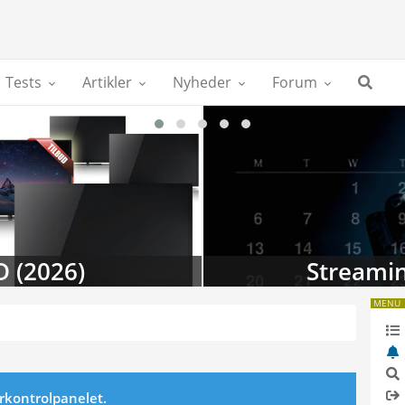
Tests
Artikler
Nyheder
Forum
D (2026)
Streamin
MENU
erkontrolpanelet.