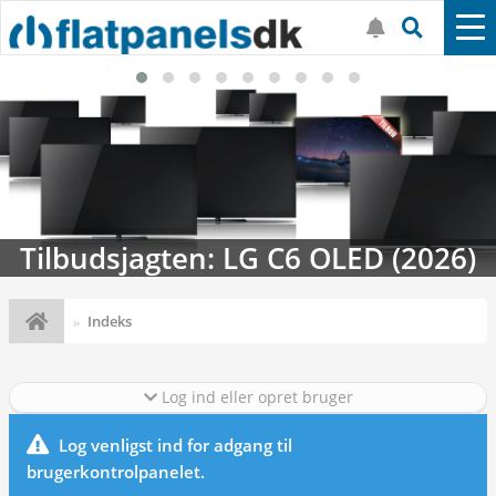
Tilbudsjagten: LG C6 OLED (2026)
Indeks
Log ind eller opret bruger
Log venligst ind for adgang til
brugerkontrolpanelet.