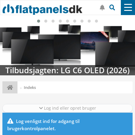
Tilbudsjagten: LG C6 OLED (2026)
Indeks
Log ind eller opret bruger
Log venligst ind for adgang til
brugerkontrolpanelet.