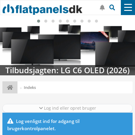
Tilbudsjagten: LG C6 OLED (2026)
Indeks
Log ind eller opret bruger
Log venligst ind for adgang til
brugerkontrolpanelet.