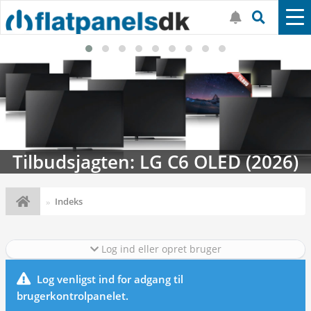
Tilbudsjagten: LG C6 OLED (2026)
Indeks
Log ind eller opret bruger
Log venligst ind for adgang til
brugerkontrolpanelet.